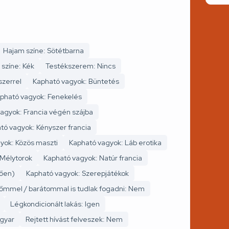
Hajam színe: Sötétbarna
színe: Kék
Testékszerem: Nincs
szerrel
Kapható vagyok: Büntetés
pható vagyok: Fenekelés
agyok: Francia végén szájba
tó vagyok: Kényszer francia
yok: Közös maszti
Kapható vagyok: Láb erotika
 Mélytorok
Kapható vagyok: Natúr francia
gően)
Kapható vagyok: Szerepjátékok
őmmel / barátommal is tudlak fogadni: Nem
Légkondicionált lakás: Igen
agyar
Rejtett hívást felveszek: Nem