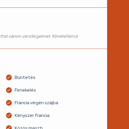
ettel várom vendégeimet. Kíméletlenül
Büntetés
Fenekelés
Francia végén szájba
Kényszer francia
Közös maszti