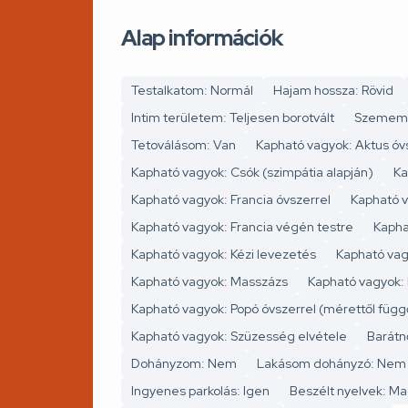
Alap információk
Testalkatom: Normál
Hajam hossza: Rövid
Intim területem: Teljesen borotvált
Szemem 
Tetoválásom: Van
Kapható vagyok: Aktus óv
Kapható vagyok: Csók (szimpátia alapján)
Ka
Kapható vagyok: Francia óvszerrel
Kapható v
Kapható vagyok: Francia végén testre
Kapha
Kapható vagyok: Kézi levezetés
Kapható vag
Kapható vagyok: Masszázs
Kapható vagyok:
Kapható vagyok: Popó óvszerrel (mérettől füg
Kapható vagyok: Szüzesség elvétele
Barátn
Dohányzom: Nem
Lakásom dohányzó: Nem
Ingyenes parkolás: Igen
Beszélt nyelvek: M