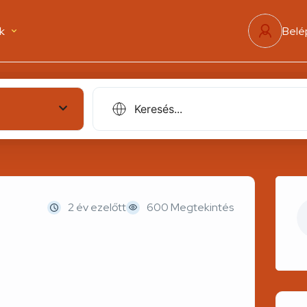
k
Belé
2 év ezelőtt
600 Megtekintés