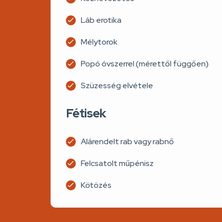
Láb erotika
Mélytorok
Popó óvszerrel (mérettől függően)
Szüzesség elvétele
Fétisek
Alárendelt rab vagy rabnő
Felcsatolt műpénisz
Kötözés