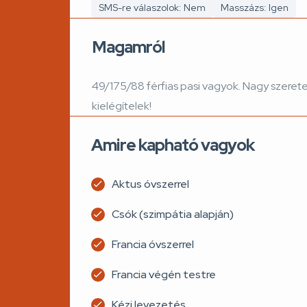
SMS-re válaszolok: Nem
Masszázs: Igen
Magamról
49/175/88 férfias pasi vagyok. Nagy szeret
kielégítelek!
Amire kapható vagyok
Aktus óvszerrel
Csók (szimpátia alapján)
Francia óvszerrel
Francia végén testre
Kézi levezetés