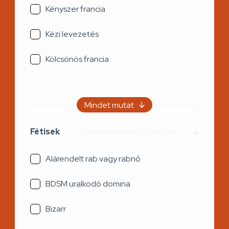
Kényszer francia
Kézi levezetés
Kölcsönös francia
Mindet mutat
Fétisek
Alárendelt rab vagy rabnő
BDSM uralkodó domina
Bizarr