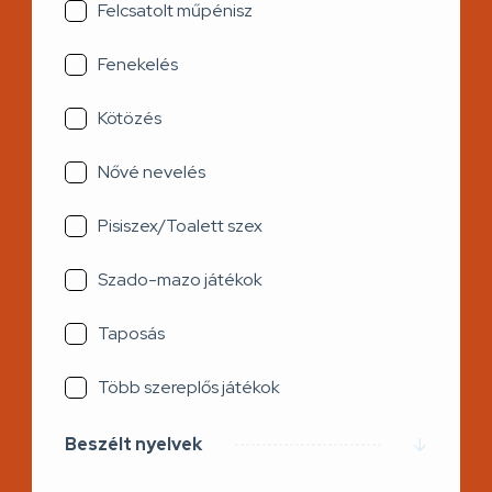
Felcsatolt műpénisz
Fenekelés
Kötözés
Nővé nevelés
Pisiszex/Toalett szex
Szado-mazo játékok
Taposás
Több szereplős játékok
Beszélt nyelvek