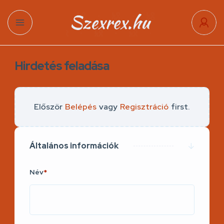
Hirdetés feladása
Először
Belépés
vagy
Regisztráció
first.
Általános információk
Név
*