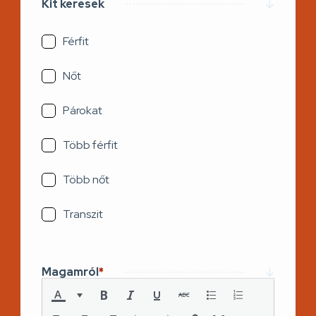
Kit keresek
Férfit
Nőt
Párokat
Több férfit
Több nőt
Transzit
Magamról
*