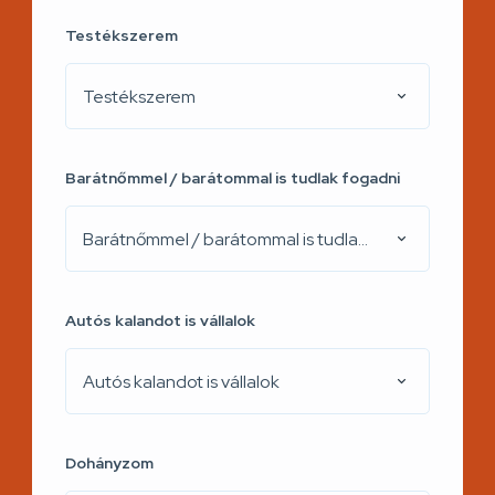
Testékszerem
Testékszerem
Barátnőmmel / barátommal is tudlak fogadni
Barátnőmmel / barátommal is tudlak fogadni
Autós kalandot is vállalok
Autós kalandot is vállalok
Dohányzom