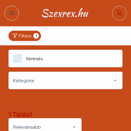
Filters
1
Kategória
1
Találat
Kereslek.hu
Relevánsabb