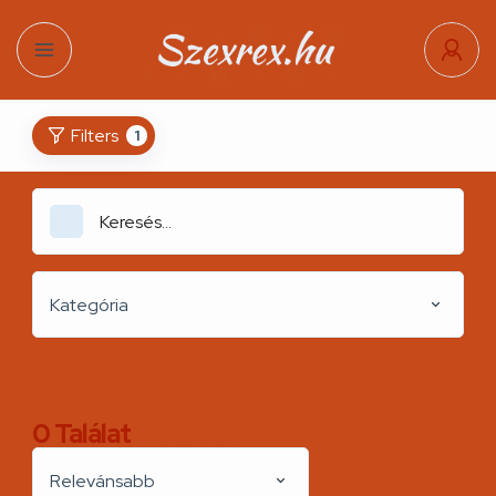
Filters
1
Kategória
0
Találat
Kereslek.hu
Relevánsabb