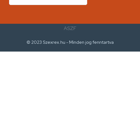
ASZF
© 2023 Szexrex.hu - Minden jog fenntartva