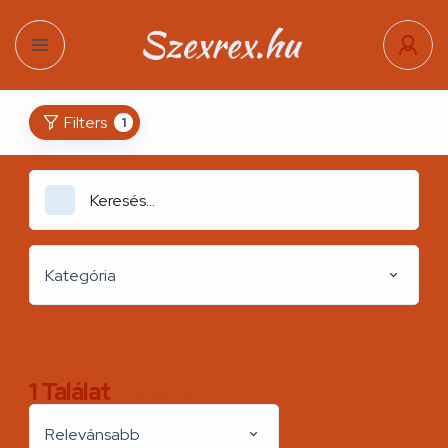
Filters
1
Kategória
1
Találat
Kereslek.hu
Relevánsabb