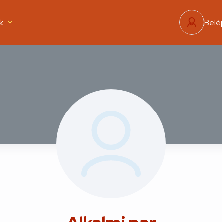
k
Belé