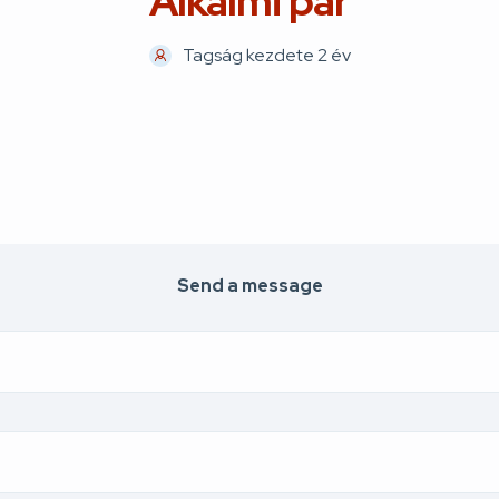
Alkalmi par
Tagság kezdete 2 év
Send a message