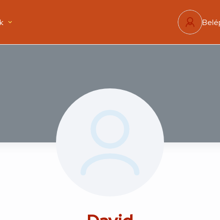
k
Belé