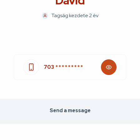
David
Tagság kezdete 2 év
703
* * * * * * * * *
Send a message