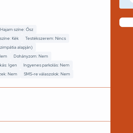
Hajam színe: Ősz
zíne: Kék
Testékszerem: Nincs
zimpátia alapján)
 Nem
Dohányzom: Nem
kás: Igen
Ingyenes parkolás: Nem
szek: Nem
SMS-re válaszolok: Nem