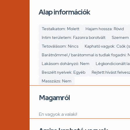
Alap információk
Testalkatom: Molett
Hajam hossza: Rövid
Intim területem: Fazonra borotvált
Szemem s
Tetoválásom: Nincs
Kapható vagyok: Csók (s
Barátnőmmel / barátommal is tudlak fogadni:
Lakásom dohányzó: Nem
Légkondicionált la
Beszélt nyelvek: Egyéb
Rejtett hívást felve
Masszázs: Nem
Magamról
En vagyok a valaki!