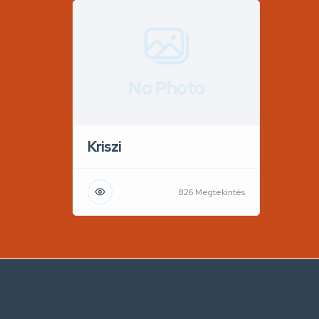
No Photo
Kriszi
826 Megtekintés