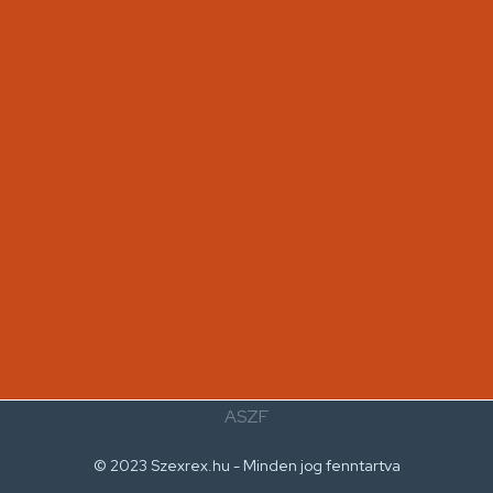
ASZF
© 2023 Szexrex.hu - Minden jog fenntartva