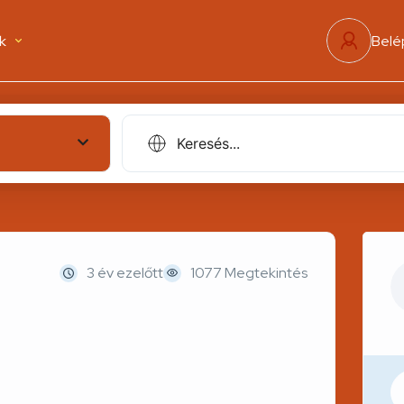
k
Belé
3 év ezelőtt
1077 Megtekintés