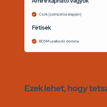
Amire kapható vagyok
Csók (szimpátia alapján)
Fétisek
BDSM uralkodó domina
Ezek lehet, hogy tets