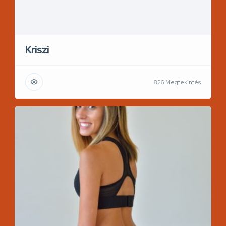
Kriszi
826 Megtekintés