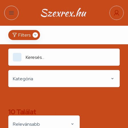
Filters
Kategória
10
Találat
Kereslek.hu
Relevánsabb