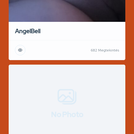
AngelBell
682 Megtekintés
No Photo