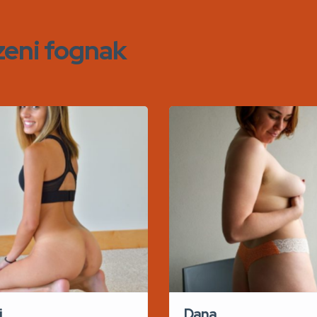
zeni fognak
i
Dana