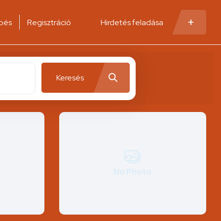
pés
Regisztráció
Hirdetés feladása
Keresés
No Photo