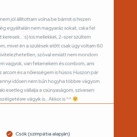
m jól állítottam volna be bármit is hiszen
ég egyáltalán nem magyaráz sokat, cska fel
t keresek… :s) kis mellekkel, 2-szer szültem
, mivel én a szülések előtt csak úgy voltam 60
kivitelezhetetlen, szóval emiatt nem mondom
sem vagyok, van fekenekem és combom, ami
az arcom és a nőiességem is húsos. Huszon pár
ennyi idősen nem bűn hogyha többre vágyom.
aki esetleg vállalja a csúnyaságom, szívesen
zélgetésre vágyik is… Akkor is ^^
Csók (szimpátia alapján)