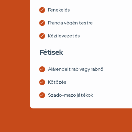
Fenekelés
Francia végén testre
Kézi levezetés
Fétisek
Alárendelt rab vagy rabnő
Kötözés
Szado-mazo játékok