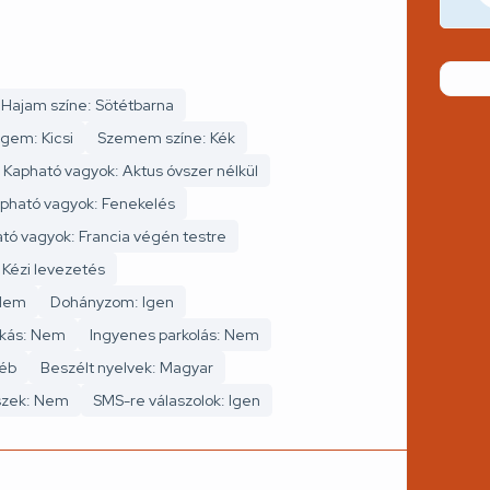
Hajam színe: Sötétbarna
gem: Kicsi
Szemem színe: Kék
Kapható vagyok: Aktus óvszer nélkül
pható vagyok: Fenekelés
tó vagyok: Francia végén testre
 Kézi levezetés
 Nem
Dohányzom: Igen
akás: Nem
Ingyenes parkolás: Nem
yéb
Beszélt nyelvek: Magyar
eszek: Nem
SMS-re válaszolok: Igen