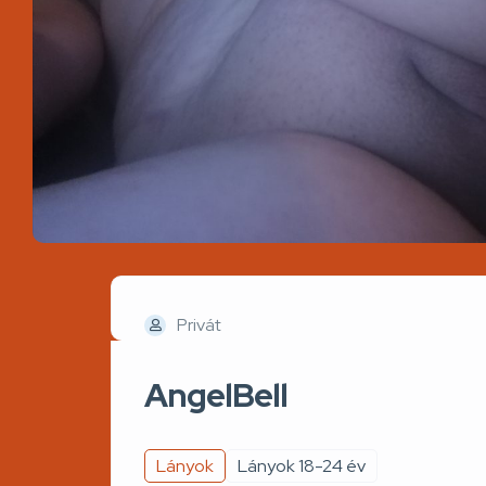
Privát
AngelBell
Lányok
Lányok 18-24 év