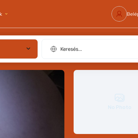
k
Belé
No Photo