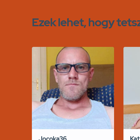
Ezek lehet, hogy tets
Jocoka36
Kat