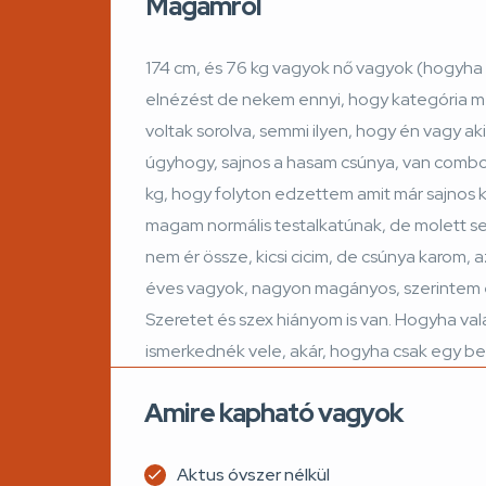
Magamról
174 cm, és 76 kg vagyok nő vagyok (hogyha ne
elnézést de nekem ennyi, hogy kategória m
voltak sorolva, semmi ilyen, hogy én vagy aki
úgyhogy, sajnos a hasam csúnya, van combom
kg, hogy folyton edzettem amit már sajnos 
magam normális testalkatúnak, de molett 
nem ér össze, kicsi cicim, de csúnya karom, 
éves vagyok, nagyon magányos, szerintem 
Szeretet és szex hiányom is van. Hogyha val
ismerkednék vele, akár, hogyha csak egy bes
Amire kapható vagyok
Aktus óvszer nélkül