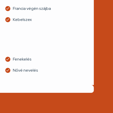
Francia végén szájba
Kebelszex
Fenekelés
Nővé nevelés