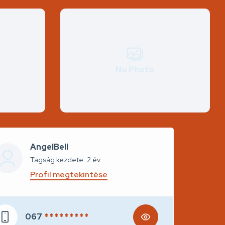
No Photo
AngelBell
Tagság kezdete: 2 év
Profil megtekintése
067
* * * * * * * * *