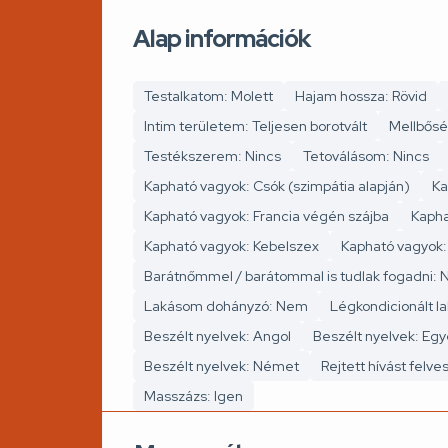
Alap információk
Testalkatom: Molett
Hajam hossza: Rövid
Intim területem: Teljesen borotvált
Mellbősé
Testékszerem: Nincs
Tetoválásom: Nincs
Kapható vagyok: Csók (szimpátia alapján)
Ka
Kapható vagyok: Francia végén szájba
Kapha
Kapható vagyok: Kebelszex
Kapható vagyok:
Barátnőmmel / barátommal is tudlak fogadni:
Lakásom dohányzó: Nem
Légkondicionált l
Beszélt nyelvek: Angol
Beszélt nyelvek: Eg
Beszélt nyelvek: Német
Rejtett hívást felv
Masszázs: Igen