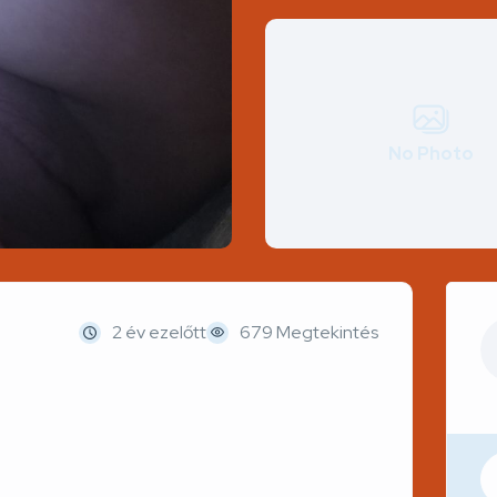
No Photo
2 év ezelőtt
679 Megtekintés