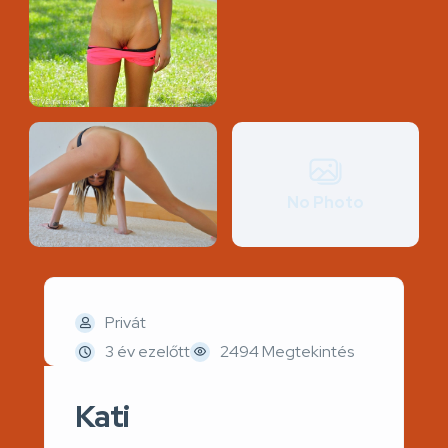
No Photo
Privát
3 év ezelőtt
2494 Megtekintés
Kati