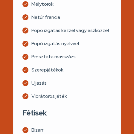
Mélytorok
Natúr francia
Popó izgatás kézzel vagy eszközzel
Popó izgatás nyelvvel
Prosztata masszázs
Szerepjátékok
Ujjazás
Vibrátoros játék
Fétisek
Bizarr