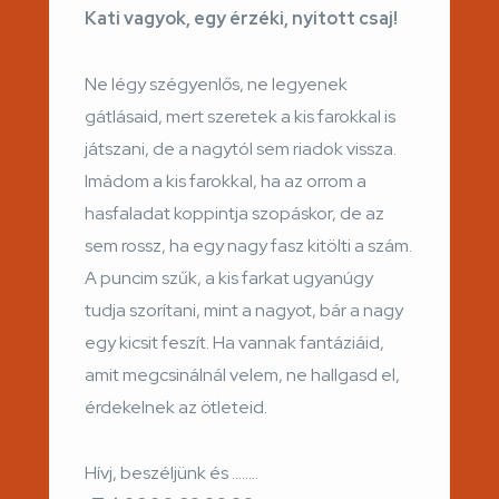
Kati vagyok, egy érzéki, nyitott csaj!
Ne légy szégyenlős, ne legyenek
gátlásaid, mert szeretek a kis farokkal is
játszani, de a nagytól sem riadok vissza.
Imádom a kis farokkal, ha az orrom a
hasfaladat koppintja szopáskor, de az
sem rossz, ha egy nagy fasz kitölti a szám.
A puncim szűk, a kis farkat ugyanúgy
tudja szorítani, mint a nagyot, bár a nagy
egy kicsit feszít. Ha vannak fantáziáid,
amit megcsinálnál velem, ne hallgasd el,
érdekelnek az ötleteid.
Hívj, beszéljünk és ……..