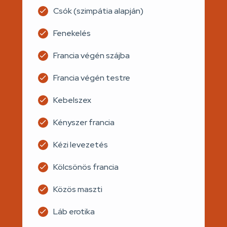
Csók (szimpátia alapján)
Fenekelés
Francia végén szájba
Francia végén testre
Kebelszex
Kényszer francia
Kézi levezetés
Kölcsönös francia
Közös maszti
Láb erotika