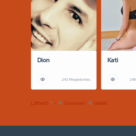
Dion
Kati
243 Megtekintés
249
Látható
1
-
4
Összesen:
4
találat