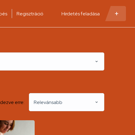
pés
Regisztráció
Hirdetés feladása
dezve erre:
Relevánsabb