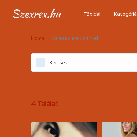
Főoldal
Kategóriá
Home
Keresési eredmények
4
Találat
Kereslek.hu