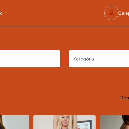
k
Belé
Kategória
Ren