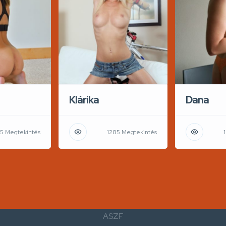
Klárika
Dana
5 Megtekintés
1285 Megtekintés
ASZF