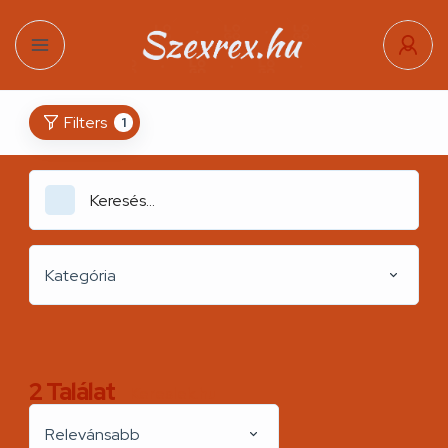
Filters
1
Kategória
2
Találat
Kereslek.hu
Relevánsabb