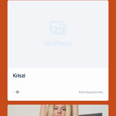
No Photo
Kriszi
826 Megtekintés