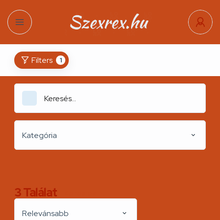
Filters
1
Kategória
3
Találat
Kereslek.hu
Relevánsabb