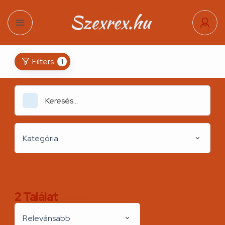
Filters
1
Kategória
2
Találat
Kereslek.hu
Relevánsabb