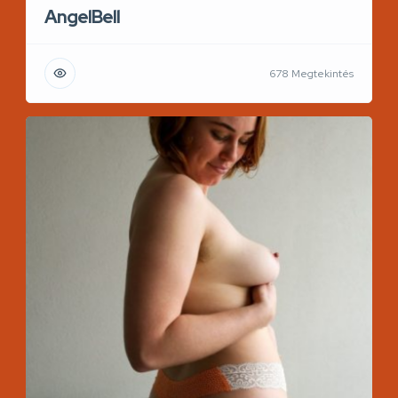
AngelBell
678 Megtekintés