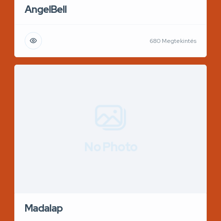
AngelBell
680 Megtekintés
No Photo
Madalap