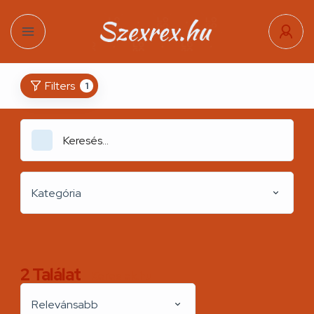
Filters
1
Kategória
2
Találat
Kereslek.hu
Relevánsabb