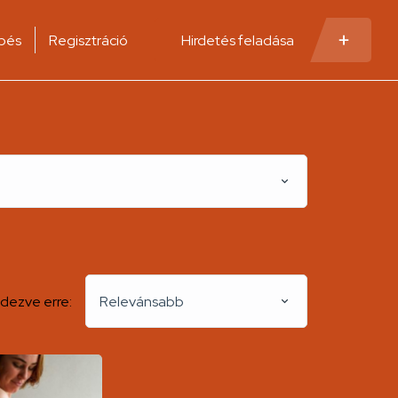
pés
Regisztráció
Hirdetés feladása
dezve erre:
Relevánsabb