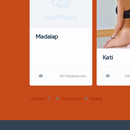
No Photo
Madalap
Kati
601 Megtekintés
249
Látható
1
-
4
Összesen:
4
találat