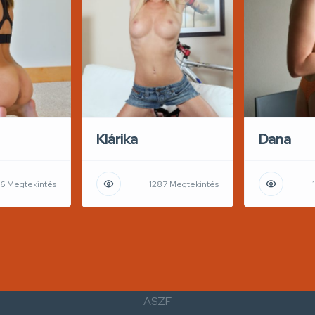
Klárika
Dana
6 Megtekintés
1287 Megtekintés
ASZF