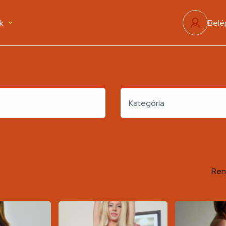
k
Belé
Kategória
Ren