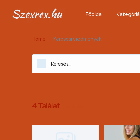
Főoldal
Kategóriá
Home
Keresési eredmények
4
Találat
Kereslek.hu