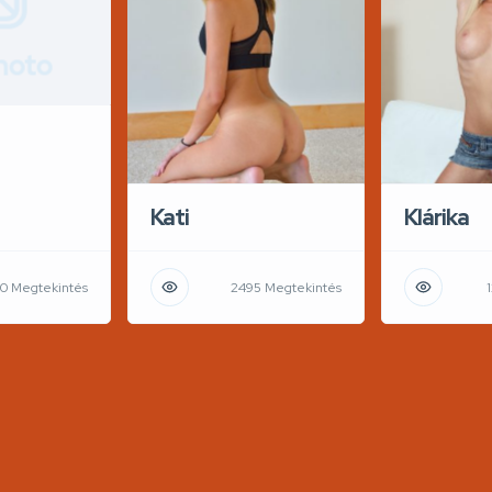
hoto
Kati
Klárika
0 Megtekintés
2495 Megtekintés