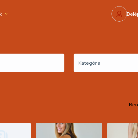
k
Belé
Kategória
Ren