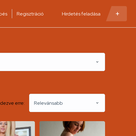
pés
Regisztráció
Hirdetés feladása
dezve erre:
Relevánsabb