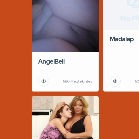
No P
Madalap
AngelBell
680 Megtekintés
60