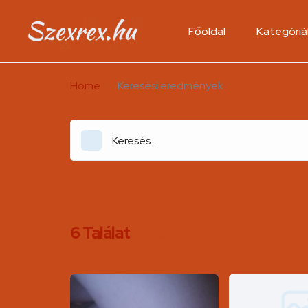
Főoldal
Kategóriá
Home
Keresési eredmények
6
Találat
Kereslek.hu