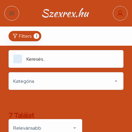
Filters
1
Kategória
7
Találat
Kereslek.hu
Relevánsabb