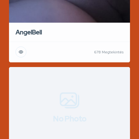
AngelBell
678 Megtekintés
No Photo