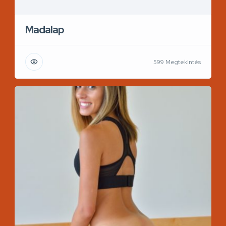
Madalap
599 Megtekintés