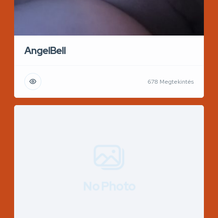
AngelBell
678 Megtekintés
No Photo