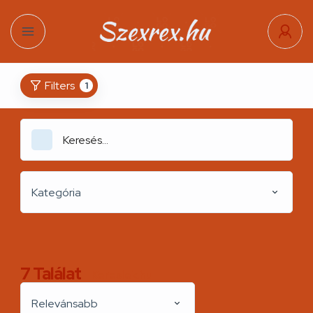
Filters
1
Kategória
7
Találat
Kereslek.hu
Relevánsabb